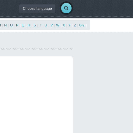
Choose language
M
|
N
|
O
|
P
|
Q
|
R
|
S
|
T
|
U
|
V
|
W
|
X
|
Y
|
Z
|
0-9
|