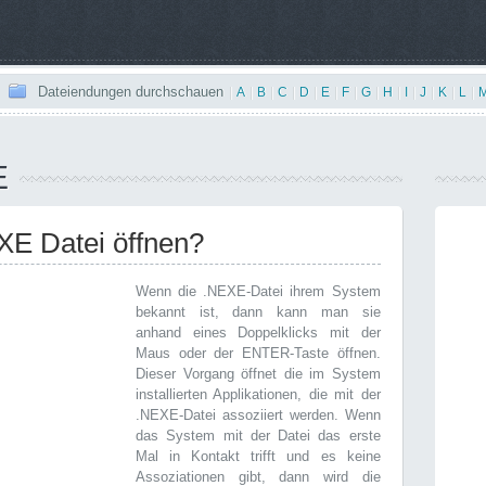
Dateiendungen durchschauen
|
A
|
B
|
C
|
D
|
E
|
F
|
G
|
H
|
I
|
J
|
K
|
L
|
E
EXE Datei öffnen?
Wenn die .NEXE-Datei ihrem System
bekannt ist, dann kann man sie
anhand eines Doppelklicks mit der
Maus oder der ENTER-Taste öffnen.
Dieser Vorgang öffnet die im System
installierten Applikationen, die mit der
.NEXE-Datei assoziiert werden. Wenn
das System mit der Datei das erste
Mal in Kontakt trifft und es keine
Assoziationen gibt, dann wird die