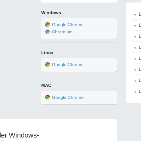
Windows
D
Google Chrome
D
Chromium
D
D
Linux
D
Google Chrome
D
D
MAC
D
Google Chrome
der Windows-