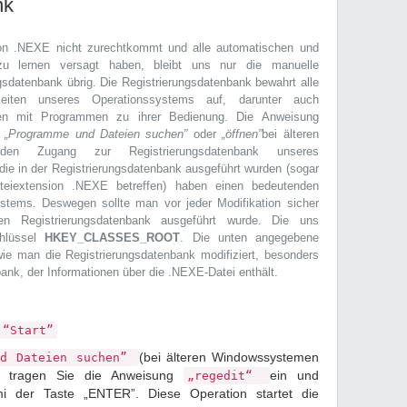
nk
n .NEXE nicht zurechtkommt und alle automatischen und
zu lernen versagt haben, bleibt uns nur die manuelle
sdatenbank übrig. Die Registrierungsdatenbank bewahrt alle
gkeiten unseres Operationssystems auf, darunter auch
gen mit Programmen zu ihrer Bedienung. Die Anweisung
r
„Programme und Dateien suchen”
oder
„öffnen”
bei älteren
den Zugang zur Registrierungsdatenbank unseres
die in der Registrierungsdatenbank ausgeführt wurden (sogar
ateiextension .NEXE betreffen) haben einen bedeutenden
stems. Deswegen sollte man vor jeder Modifikation sicher
en Registrierungsdatenbank ausgeführt wurde. Die uns
chlüssel
HKEY_CLASSES_ROOT
. Die unten angegebene
t, wie man die Registrierungsdatenbank modifiziert, besonders
bank, der Informationen über die .NEXE-Datei enthält.
“Start”
(bei älteren Windowssystemen
nd Dateien suchen”
) tragen Sie die Anweisung
ein und
„regedit“
mi der Taste „ENTER”. Diese Operation startet die