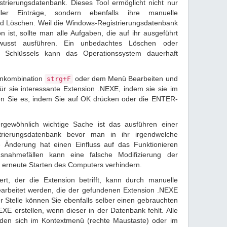
trierungsdatenbank. Dieses Tool ermöglicht nicht nur
ler Einträge, sondern ebenfalls ihre manuelle
nd Löschen. Weil die Windows-Registrierungsdatenbank
on ist, sollte man alle Aufgaben, die auf ihr ausgeführt
usst ausführen. Ein unbedachtes Löschen oder
en Schlüssels kann das Operationssystem dauerhaft
tenkombination
oder dem Menü Bearbeiten und
strg+F
für sie interessante Extension .NEXE, indem sie sie im
en Sie es, indem Sie auf OK drücken oder die ENTER-
rgewöhnlich wichtige Sache ist das ausführen einer
trierungsdatenbank bevor man in ihr irgendwelche
 Änderung hat einen Einfluss auf das Funktionieren
snahmefällen kann eine falsche Modifizierung der
 erneute Starten des Computers verhindern.
rt, der die Extension betrifft, kann durch manuelle
arbeitet werden, die der gefundenen Extension .NEXE
r Stelle können Sie ebenfalls selber einen gebrauchten
EXE erstellen, wenn dieser in der Datenbank fehlt. Alle
nden sich im Kontextmenü (rechte Maustaste) oder im