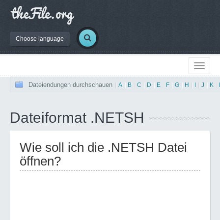
Choose language
Dateiendungen durchschauen
|
A
|
B
|
C
|
D
|
E
|
F
|
G
|
H
|
I
|
J
|
K
|
Dateiformat .NETSH
Wie soll ich die .NETSH Datei
öffnen?