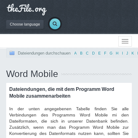
Choose language
Dateiendungen durchschauen
|
A
|
B
|
C
|
D
|
E
|
F
|
G
|
H
|
I
|
J
|
K
|
Word Mobile
Dateiendungen, die mit dem Programm Word
Mobile zusammenarbeiten
In der unten angegebenen Tabelle finden Sie alle
Verbindungen des Programms Word Mobile mi den
Dateiformaten, die sich in unserer Datenbank befinden.
Zusätzlich, wenn man das Programm Word Mobile zur
Konvertierung des Datenformats nutzen kann, sollten Sie