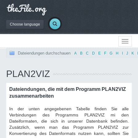
Choose language
Dateiendungen durchschauen
|
A
|
B
|
C
|
D
|
E
|
F
|
G
|
H
|
I
|
J
|
K
|
PLAN2VIZ
Dateiendungen, die mit dem Programm PLAN2VIZ
zusammenarbeiten
In der unten angegebenen Tabelle finden Sie alle
Verbindungen des Programms PLAN2VIZ mi den
Dateiformaten, die sich in unserer Datenbank befinden.
Zusätzlich, wenn man das Programm PLAN2VIZ zur
Konvertierung des Datenformats nutzen kann, sollten Sie