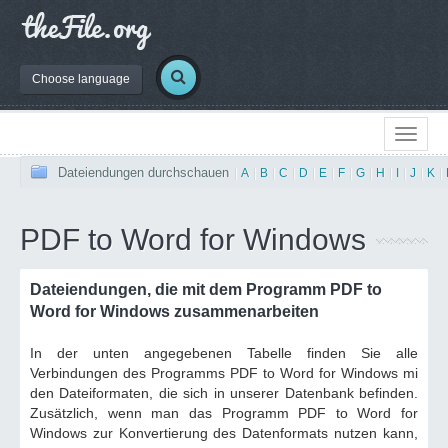
Choose language
Dateiendungen durchschauen
|
A
|
B
|
C
|
D
|
E
|
F
|
G
|
H
|
I
|
J
|
K
|
PDF to Word for Windows
Dateiendungen, die mit dem Programm PDF to
Word for Windows zusammenarbeiten
In der unten angegebenen Tabelle finden Sie alle
Verbindungen des Programms PDF to Word for Windows mi
den Dateiformaten, die sich in unserer Datenbank befinden.
Zusätzlich, wenn man das Programm PDF to Word for
Windows zur Konvertierung des Datenformats nutzen kann,