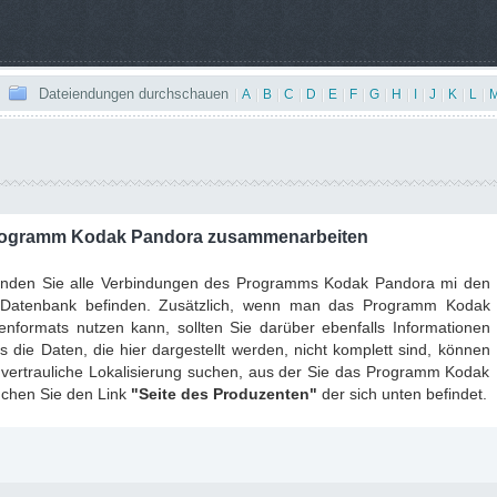
Dateiendungen durchschauen
|
A
|
B
|
C
|
D
|
E
|
F
|
G
|
H
|
I
|
J
|
K
|
L
|
Programm Kodak Pandora zusammenarbeiten
finden Sie alle Verbindungen des Programms Kodak Pandora mi den
er Datenbank befinden. Zusätzlich, wenn man das Programm Kodak
nformats nutzen kann, sollten Sie darüber ebenfalls Informationen
 die Daten, die hier dargestellt werden, nicht komplett sind, können
 vertrauliche Lokalisierung suchen, aus der Sie das Programm Kodak
chen Sie den Link
"Seite des Produzenten"
der sich unten befindet.