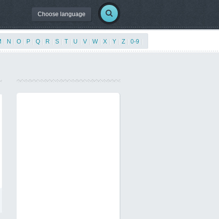
Choose language
M
|
N
|
O
|
P
|
Q
|
R
|
S
|
T
|
U
|
V
|
W
|
X
|
Y
|
Z
|
0-9
|