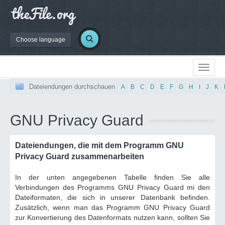
Choose language
Dateiendungen durchschauen
|
A
|
B
|
C
|
D
|
E
|
F
|
G
|
H
|
I
|
J
|
K
|
GNU Privacy Guard
Dateiendungen, die mit dem Programm GNU
Privacy Guard zusammenarbeiten
In der unten angegebenen Tabelle finden Sie alle
Verbindungen des Programms GNU Privacy Guard mi den
Dateiformaten, die sich in unserer Datenbank befinden.
Zusätzlich, wenn man das Programm GNU Privacy Guard
zur Konvertierung des Datenformats nutzen kann, sollten Sie