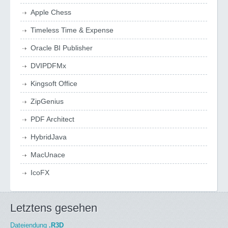
Apple Chess
Timeless Time & Expense
Oracle BI Publisher
DVIPDFMx
Kingsoft Office
ZipGenius
PDF Architect
HybridJava
MacUnace
IcoFX
Letztens gesehen
Dateiendung
.R3D