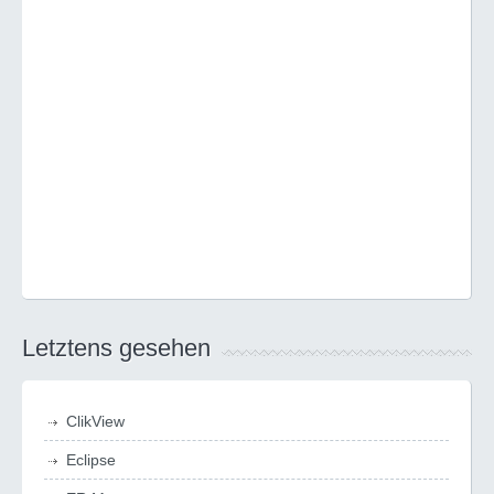
Letztens gesehen
ClikView
Eclipse