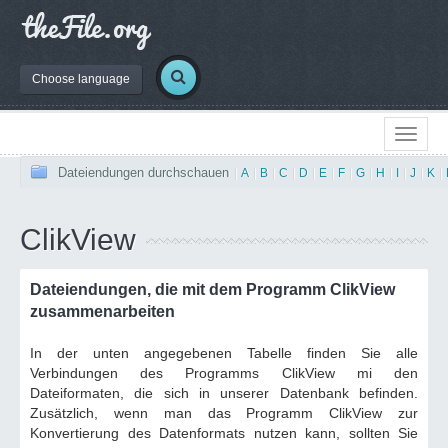
Choose language
Dateiendungen durchschauen
|
A
|
B
|
C
|
D
|
E
|
F
|
G
|
H
|
I
|
J
|
K
|
ClikView
Dateiendungen, die mit dem Programm ClikView
zusammenarbeiten
In der unten angegebenen Tabelle finden Sie alle
Verbindungen des Programms ClikView mi den
Dateiformaten, die sich in unserer Datenbank befinden.
Zusätzlich, wenn man das Programm ClikView zur
Konvertierung des Datenformats nutzen kann, sollten Sie