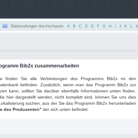
Dateiendungen durchschauen
|
A
|
B
|
C
|
D
|
E
|
F
|
G
|
H
|
I
|
J
|
K
|
L
|
Programm Bib2x zusammenarbeiten
le finden Sie alle Verbindungen des Programms Bib2x mi den
 Datenbank befinden. Zusätzlich, wenn man das Programm Bib2x zur
en kann, sollten Sie darüber ebenfalls Informationen unten finden.
e hier dargestellt werden, nicht komplett sind, können Sie uns dies
Lokalisierung suchen, aus der Sie das Programm Bib2x herunterladen
te des Produzenten"
der sich unten befindet.