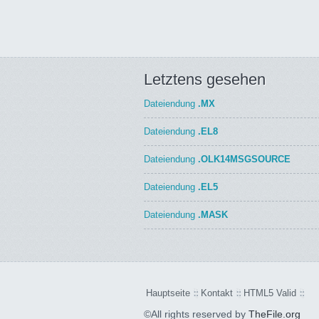
Letztens gesehen
Dateiendung
.MX
Dateiendung
.EL8
Dateiendung
.OLK14MSGSOURCE
Dateiendung
.EL5
Dateiendung
.MASK
Hauptseite
Kontakt
HTML5 Valid
©All rights reserved by
TheFile.org