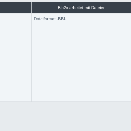
Bib2x arbeitet mit Dateien
Dateiformat
.BBL