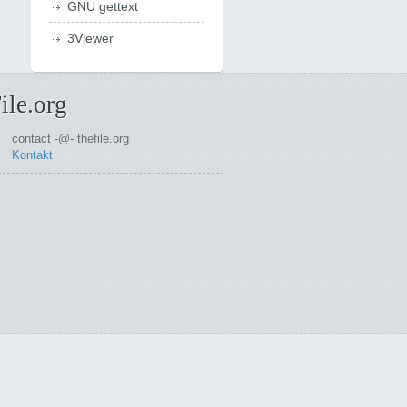
GNU gettext
3Viewer
ile.org
contact -@- thefile.org
Kontakt