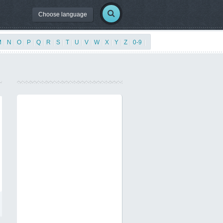
Choose language
M
|
N
|
O
|
P
|
Q
|
R
|
S
|
T
|
U
|
V
|
W
|
X
|
Y
|
Z
|
0-9
|