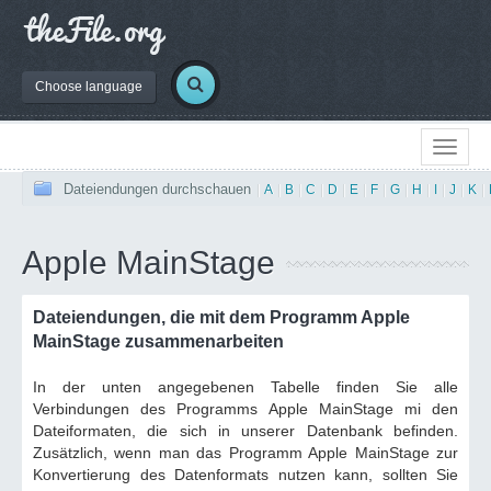
Choose language
Dateiendungen durchschauen
|
A
|
B
|
C
|
D
|
E
|
F
|
G
|
H
|
I
|
J
|
K
|
Apple MainStage
Dateiendungen, die mit dem Programm Apple
MainStage zusammenarbeiten
In der unten angegebenen Tabelle finden Sie alle
Verbindungen des Programms Apple MainStage mi den
Dateiformaten, die sich in unserer Datenbank befinden.
Zusätzlich, wenn man das Programm Apple MainStage zur
Konvertierung des Datenformats nutzen kann, sollten Sie