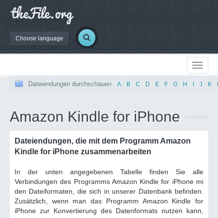
Choose language
Dateiendungen durchschauen
|
A
|
B
|
C
|
D
|
E
|
F
|
G
|
H
|
I
|
J
|
K
|
Amazon Kindle for iPhone
Dateiendungen, die mit dem Programm Amazon
Kindle for iPhone zusammenarbeiten
In der unten angegebenen Tabelle finden Sie alle
Verbindungen des Programms Amazon Kindle for iPhone mi
den Dateiformaten, die sich in unserer Datenbank befinden.
Zusätzlich, wenn man das Programm Amazon Kindle for
iPhone zur Konvertierung des Datenformats nutzen kann,