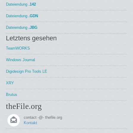
Dateiendung
.142
Dateiendung
.GDN
Dateiendung
.JBG
Letztens gesehen
TeamWORKS
Windows Journal
Digidesign Pro Tools LE
XRY
Brutus
theFile.org
contact -@- thefile.org
Kontakt