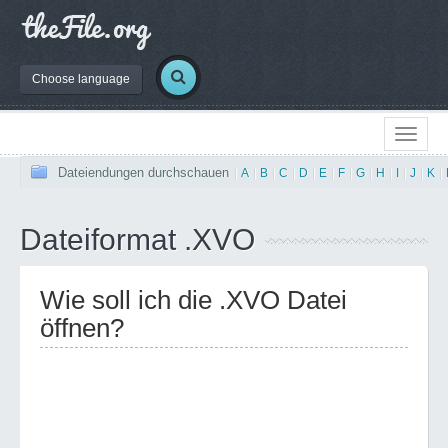
Choose language
Dateiendungen durchschauen
|
A
|
B
|
C
|
D
|
E
|
F
|
G
|
H
|
I
|
J
|
K
|
Dateiformat .XVO
Wie soll ich die .XVO Datei
öffnen?