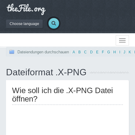
Choose language
Dateiendungen durchschauen
|
A
|
B
|
C
|
D
|
E
|
F
|
G
|
H
|
I
|
J
|
K
|
Dateiformat .X-PNG
Wie soll ich die .X-PNG Datei
öffnen?