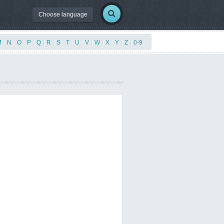
Choose language
M
|
N
|
O
|
P
|
Q
|
R
|
S
|
T
|
U
|
V
|
W
|
X
|
Y
|
Z
|
0-9
|