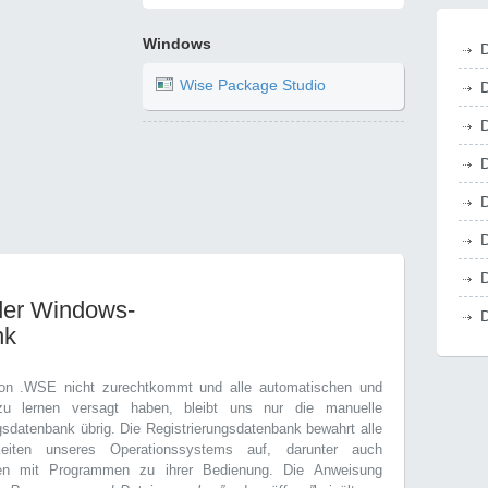
Windows
D
Wise Package Studio
D
D
D
D
D
D
der Windows-
D
nk
on .WSE nicht zurechtkommt und alle automatischen und
zu lernen versagt haben, bleibt uns nur die manuelle
sdatenbank übrig. Die Registrierungsdatenbank bewahrt alle
gkeiten unseres Operationssystems auf, darunter auch
gen mit Programmen zu ihrer Bedienung. Die Anweisung