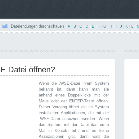
Dateiendungen durchschauen
|
A
|
B
|
C
|
D
|
E
|
F
|
G
|
H
|
I
|
J
|
K
|
L
|
SE Datei öffnen?
Wenn die .WSE-Datei ihrem System
bekannt ist, dann kann man sie
anhand eines Doppelklicks mit der
Maus oder der ENTER-Taste öffnen.
Dieser Vorgang öffnet die im System
installierten Applikationen, die mit der
.WSE-Datei assoziiert werden. Wenn
das System mit der Datei das erste
Mal in Kontakt trifft und es keine
Assoziationen gibt, dann wird die