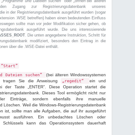
r
„Programme und Dateien suchen”
oder
„öffnen”
bei älteren
den Zugang zur Registrierungsdatenbank unseres
die in der Registrierungsdatenbank ausgeführt wurden (sogar
iextension .WSE betreffen) haben einen bedeutenden Einfluss
swegen sollte man vor jeder Modifikation sicher gehen, ob
ungsdatenbank ausgeführt wurde. Die uns interessierende
ASSES_ROOT
. Die unten angegebene Instruktion, Schritt für
erungsdatenbank modifiziert, besonders den Eintrag in die
onen über die .WSE-Datei enthält.
“Start”
(bei älteren Windowssystemen
nd Dateien suchen”
) tragen Sie die Anweisung
ein und
„regedit“
mi der Taste „ENTER”. Diese Operation startet die
trierungsdatenbank. Dieses Tool ermöglicht nicht nur
ler Einträge, sondern ebenfalls ihre manuelle
nd Löschen. Weil die Windows-Registrierungsdatenbank
on ist, sollte man alle Aufgaben, die auf ihr ausgeführt
usst ausführen. Ein unbedachtes Löschen oder
en Schlüssels kann das Operationssystem dauerhaft