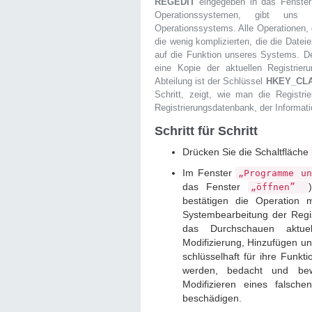
REGEDIT
eingegeben in das Fenste
Operationssystemen, gibt uns 
Operationssystems. Alle Operationen, 
die wenig komplizierten, die die Date
auf die Funktion unseres Systems. De
eine Kopie der aktuellen Registrier
Abteilung ist der Schlüssel
HKEY_CL
Schritt, zeigt, wie man die Registri
Registrierungsdatenbank, der Informati
Schritt für Schritt
Drücken Sie die Schaltfläche
Im Fenster
„Programme u
das Fenster
„öffnen”
bestätigen die Operation 
Systembearbeitung der Regis
das Durchschauen aktuel
Modifizierung, Hinzufügen u
schlüsselhaft für ihre Funkti
werden, bedacht und bew
Modifizieren eines falsch
beschädigen.