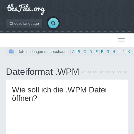
Choose language
Dateiendungen durchschauen
|
A
|
B
|
C
|
D
|
E
|
F
|
G
|
H
|
I
|
J
|
K
|
Dateiformat .WPM
Wie soll ich die .WPM Datei
öffnen?