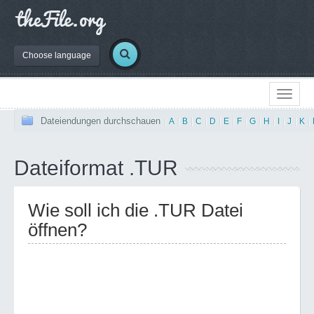
Choose language
Dateiendungen durchschauen
|
A
|
B
|
C
|
D
|
E
|
F
|
G
|
H
|
I
|
J
|
K
|
Dateiformat .TUR
Wie soll ich die .TUR Datei
öffnen?