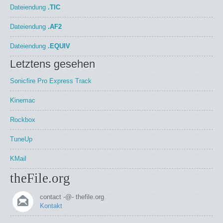
Dateiendung
.TIC
Dateiendung
.AF2
Dateiendung
.EQUIV
Letztens gesehen
Sonicfire Pro Express Track
Kinemac
Rockbox
TuneUp
KMail
theFile.org
contact -@- thefile.org
Kontakt