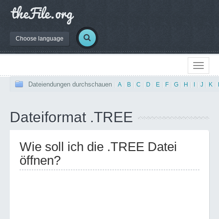
Choose language
Dateiendungen durchschauen
|
A
|
B
|
C
|
D
|
E
|
F
|
G
|
H
|
I
|
J
|
K
|
Dateiformat .TREE
Wie soll ich die .TREE Datei
öffnen?