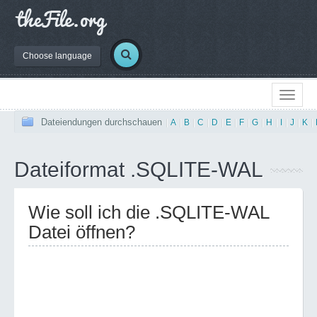
Choose language
Dateiendungen durchschauen
|
A
|
B
|
C
|
D
|
E
|
F
|
G
|
H
|
I
|
J
|
K
|
Dateiformat .SQLITE-WAL
Wie soll ich die .SQLITE-WAL
Datei öffnen?