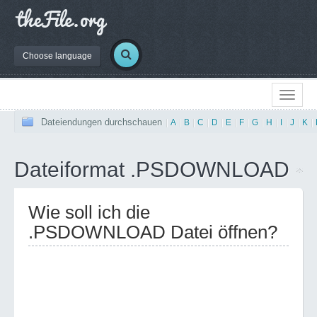
Choose language
Dateiendungen durchschauen
|
A
|
B
|
C
|
D
|
E
|
F
|
G
|
H
|
I
|
J
|
K
|
Dateiformat .PSDOWNLOAD
Wie soll ich die
.PSDOWNLOAD Datei öffnen?