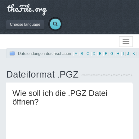
Choose language
Dateiendungen durchschauen
|
A
|
B
|
C
|
D
|
E
|
F
|
G
|
H
|
I
|
J
|
K
|
Dateiformat .PGZ
Wie soll ich die .PGZ Datei
öffnen?