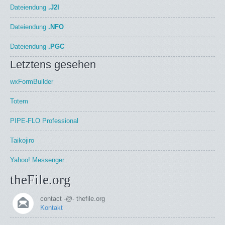
Dateiendung
.J2I
Dateiendung
.NFO
Dateiendung
.PGC
Letztens gesehen
wxFormBuilder
Totem
PIPE-FLO Professional
Taikojiro
Yahoo! Messenger
theFile.org
contact -@- thefile.org
Kontakt