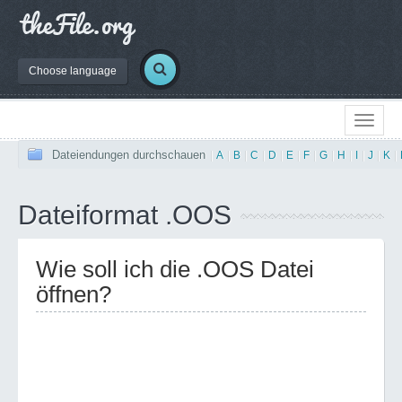
Choose language
Dateiendungen durchschauen
|
A
|
B
|
C
|
D
|
E
|
F
|
G
|
H
|
I
|
J
|
K
|
Dateiformat .OOS
Wie soll ich die .OOS Datei
öffnen?