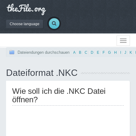
Choose language
Dateiendungen durchschauen
|
A
|
B
|
C
|
D
|
E
|
F
|
G
|
H
|
I
|
J
|
K
|
Dateiformat .NKC
Wie soll ich die .NKC Datei
öffnen?