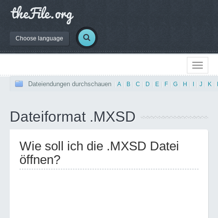
Choose language
Dateiendungen durchschauen
|
A
|
B
|
C
|
D
|
E
|
F
|
G
|
H
|
I
|
J
|
K
|
Dateiformat .MXSD
Wie soll ich die .MXSD Datei
öffnen?