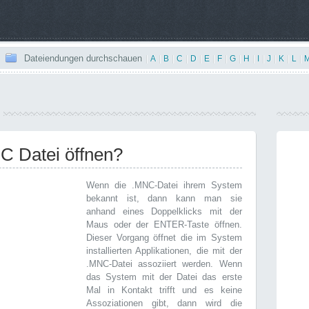
Dateiendungen durchschauen
|
A
|
B
|
C
|
D
|
E
|
F
|
G
|
H
|
I
|
J
|
K
|
L
|
NC Datei öffnen?
Wenn die .MNC-Datei ihrem System
bekannt ist, dann kann man sie
anhand eines Doppelklicks mit der
Maus oder der ENTER-Taste öffnen.
Dieser Vorgang öffnet die im System
installierten Applikationen, die mit der
.MNC-Datei assoziiert werden. Wenn
das System mit der Datei das erste
Mal in Kontakt trifft und es keine
Assoziationen gibt, dann wird die