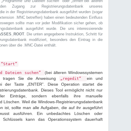
r
„Programme und Dateien suchen”
oder
„öffnen”
bei älteren
den Zugang zur Registrierungsdatenbank unseres
die in der Registrierungsdatenbank ausgeführt wurden (sogar
iextension .MNC betreffen) haben einen bedeutenden Einfluss
swegen sollte man vor jeder Modifikation sicher gehen, ob
ungsdatenbank ausgeführt wurde. Die uns interessierende
ASSES_ROOT
. Die unten angegebene Instruktion, Schritt für
erungsdatenbank modifiziert, besonders den Eintrag in die
onen über die .MNC-Datei enthält.
“Start”
(bei älteren Windowssystemen
nd Dateien suchen”
) tragen Sie die Anweisung
ein und
„regedit“
mi der Taste „ENTER”. Diese Operation startet die
trierungsdatenbank. Dieses Tool ermöglicht nicht nur
ler Einträge, sondern ebenfalls ihre manuelle
nd Löschen. Weil die Windows-Registrierungsdatenbank
on ist, sollte man alle Aufgaben, die auf ihr ausgeführt
usst ausführen. Ein unbedachtes Löschen oder
en Schlüssels kann das Operationssystem dauerhaft