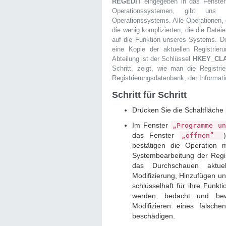
REGEDIT
eingegeben in das Fenste
Operationssystemen, gibt uns 
Operationssystems. Alle Operationen, 
die wenig komplizierten, die die Date
auf die Funktion unseres Systems. De
eine Kopie der aktuellen Registrier
Abteilung ist der Schlüssel
HKEY_CL
Schritt, zeigt, wie man die Registri
Registrierungsdatenbank, der Informati
Schritt für Schritt
Drücken Sie die Schaltfläche
Im Fenster
„Programme u
das Fenster
„öffnen”
bestätigen die Operation 
Systembearbeitung der Regis
das Durchschauen aktuel
Modifizierung, Hinzufügen u
schlüsselhaft für ihre Funkti
werden, bedacht und bew
Modifizieren eines falsch
beschädigen.