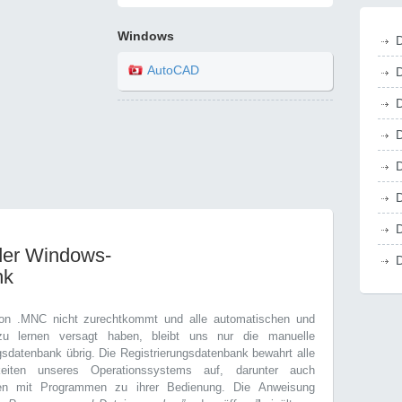
Windows
D
AutoCAD
D
D
D
D
D
D
der Windows-
D
nk
on .MNC nicht zurechtkommt und alle automatischen und
zu lernen versagt haben, bleibt uns nur die manuelle
sdatenbank übrig. Die Registrierungsdatenbank bewahrt alle
gkeiten unseres Operationssystems auf, darunter auch
gen mit Programmen zu ihrer Bedienung. Die Anweisung