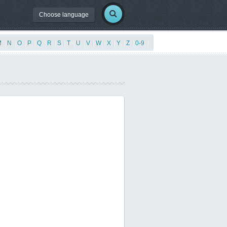
Choose language
M
|
N
|
O
|
P
|
Q
|
R
|
S
|
T
|
U
|
V
|
W
|
X
|
Y
|
Z
|
0-9
|