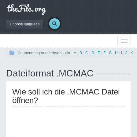
Choose language
Dateiendungen durchschauen
|
A
|
B
|
C
|
D
|
E
|
F
|
G
|
H
|
I
|
J
|
K
|
Dateiformat .MCMAC
Wie soll ich die .MCMAC Datei
öffnen?