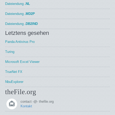
Dateiendung
.NL
Dateiendung
.MD2P
Dateiendung
.DB2IND
Letztens gesehen
Panda Antivirus Pro
Turing
Microsoft Excel Viewer
TrueNet FX
NbuExplorer
theFile.org
contact -@- thefile.org
Kontakt