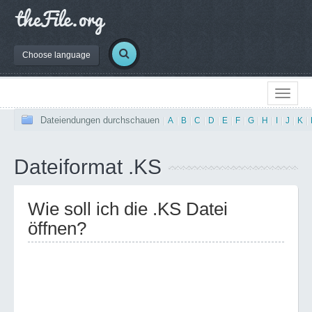
Choose language
Dateiendungen durchschauen
|
A
|
B
|
C
|
D
|
E
|
F
|
G
|
H
|
I
|
J
|
K
|
Dateiformat .KS
Wie soll ich die .KS Datei
öffnen?