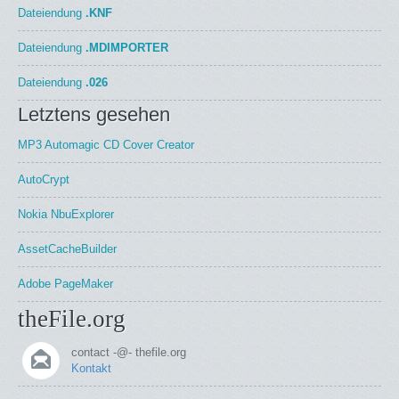
Dateiendung
.KNF
Dateiendung
.MDIMPORTER
Dateiendung
.026
Letztens gesehen
MP3 Automagic CD Cover Creator
AutoCrypt
Nokia NbuExplorer
AssetCacheBuilder
Adobe PageMaker
theFile.org
contact -@- thefile.org
Kontakt