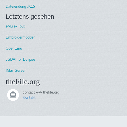
Dateiendung
.K15
Letztens gesehen
eMulex lputil
Embroidermodder
OpenEmu
JSDAI for Eclipse
IMail Server
theFile.org
contact -@- thefile.org
Kontakt