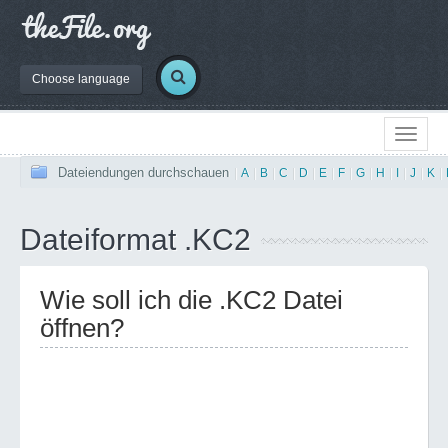
Choose language
Dateiendungen durchschauen
|
A
|
B
|
C
|
D
|
E
|
F
|
G
|
H
|
I
|
J
|
K
|
Dateiformat .KC2
Wie soll ich die .KC2 Datei
öffnen?