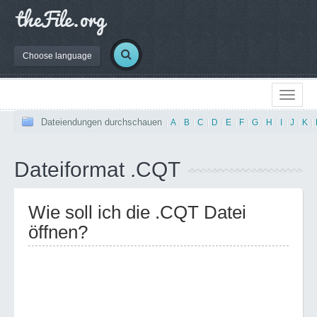
Choose language
Dateiendungen durchschauen
|
A
|
B
|
C
|
D
|
E
|
F
|
G
|
H
|
I
|
J
|
K
|
Dateiformat .CQT
Wie soll ich die .CQT Datei
öffnen?