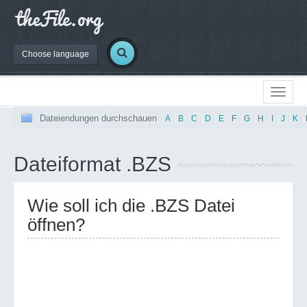
Choose language
Dateiendungen durchschauen
|
A
|
B
|
C
|
D
|
E
|
F
|
G
|
H
|
I
|
J
|
K
|
Dateiformat .BZS
Wie soll ich die .BZS Datei
öffnen?