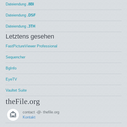
Dateiendung
.8BI
Dateiendung
.DSF
Dateiendung
.3TH
Letztens gesehen
FastPictureViewer Professional
Sequencher
BgInfo
EyeTV
Vaultet Suite
theFile.org
contact -@- thefile.org
Kontakt