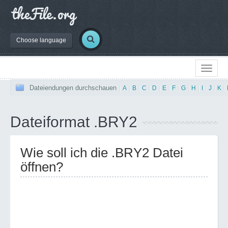
Choose language
Dateiendungen durchschauen
|
A
|
B
|
C
|
D
|
E
|
F
|
G
|
H
|
I
|
J
|
K
|
Dateiformat .BRY2
Wie soll ich die .BRY2 Datei
öffnen?