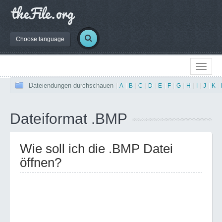
Choose language
Dateiendungen durchschauen
|
A
|
B
|
C
|
D
|
E
|
F
|
G
|
H
|
I
|
J
|
K
|
Dateiformat .BMP
Wie soll ich die .BMP Datei
öffnen?