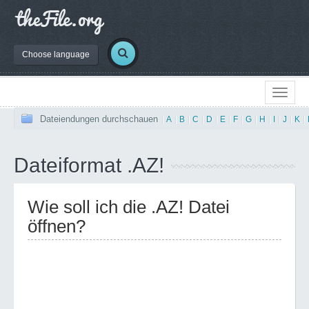
Choose language
Dateiendungen durchschauen
|
A
|
B
|
C
|
D
|
E
|
F
|
G
|
H
|
I
|
J
|
K
|
Dateiformat .AZ!
Wie soll ich die .AZ! Datei
öffnen?