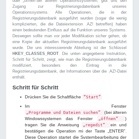
oder
„öffnen”
bei älteren Operationssystemen, gibt uns den
Zugang zur Registrierungsdatenbank unseres
Operationssystems. Alle Operationen, die in der
Registrierungsdatenbank ausgeführt wurden (sogar die wenig
komplizierten, die die Dateiextension .AZ! betreffen) haben
einen bedeutenden Einfluss auf die Funktion unseres Systems.
Deswegen sollte man vor jeder Modifikation sicher gehen, ob
eine Kopie der aktuellen Registrierungsdatenbank ausgeführt
wurde. Die uns interessierende Abteilung ist der Schlüssel
HKEY_CLASSES_ROOT
. Die unten angegebene Instruktion,
Schritt für Schritt, zeigt, wie man die Registrierungsdatenbank
modifiziert, besonders den Eintrag in die
Registrierungsdatenbank, der Informationen über die .AZ!-Datei
enthält.
Schritt für Schritt
Drücken Sie die Schaltfläche
“Start”
Im Fenster
(bei älteren
„Programme und Dateien suchen”
Windowssystemen das Fenster
)
„öffnen”
tragen Sie die Anweisung
ein und
„regedit“
bestätigen die Operation mi der Taste „ENTER”.
Diese Operation startet die Systembearbeitung der