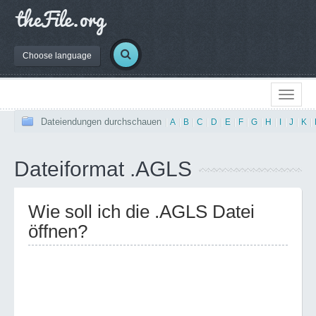
Choose language
Dateiendungen durchschauen
|
A
|
B
|
C
|
D
|
E
|
F
|
G
|
H
|
I
|
J
|
K
|
Dateiformat .AGLS
Wie soll ich die .AGLS Datei
öffnen?