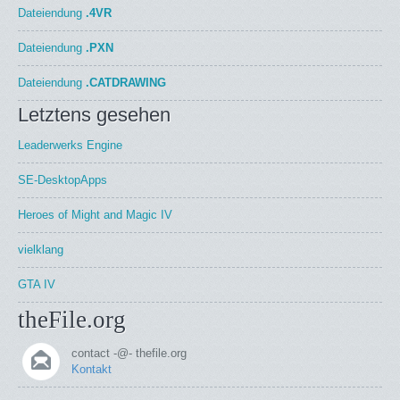
Dateiendung
.4VR
Dateiendung
.PXN
Dateiendung
.CATDRAWING
Letztens gesehen
Leaderwerks Engine
SE-DesktopApps
Heroes of Might and Magic IV
vielklang
GTA IV
theFile.org
contact -@- thefile.org
Kontakt