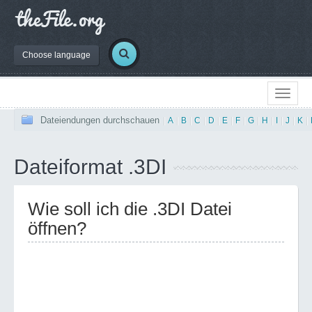
Choose language
Dateiendungen durchschauen
|
A
|
B
|
C
|
D
|
E
|
F
|
G
|
H
|
I
|
J
|
K
|
Dateiformat .3DI
Wie soll ich die .3DI Datei
öffnen?